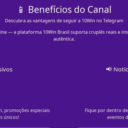
📱 Benefícios do Canal
Descubra as vantagens de seguir a 10Win no Telegram
ine — a plataforma 10Win Brasil suporta crupiês reais e in
autêntica.
sivos
📢 Notí
m, promoções especiais
Fique por dentro d
s únicos!
eventos d