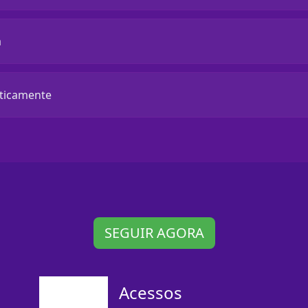
a
aticamente
SEGUIR AGORA
Acessos