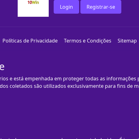
Login
Registrar-se
Políticas de Privacidade
Termos e Condições
Sitemap
de
ários e está empenhada em proteger todas as informações 
os coletados são utilizados exclusivamente para fins de m