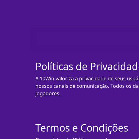
Políticas de Privacida
A 10Win valoriza a privacidade de seus usu
nossos canais de comunicação. Todos os dad
jogadores.
Termos e Condições