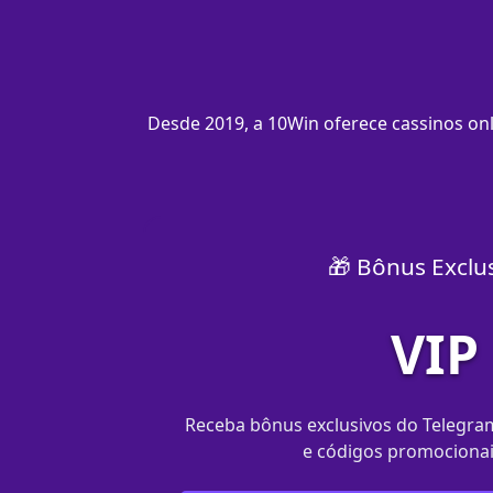
Desde 2019, a 10Win oferece cassinos onl
🎁 Bônus Exclu
VIP
Receba bônus exclusivos do Telegra
e códigos promocionai