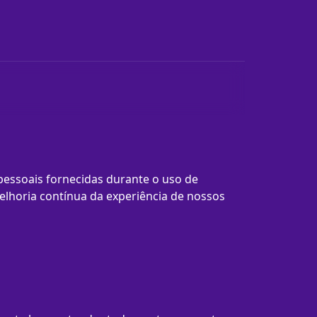
pessoais fornecidas durante o uso de
elhoria contínua da experiência de nossos