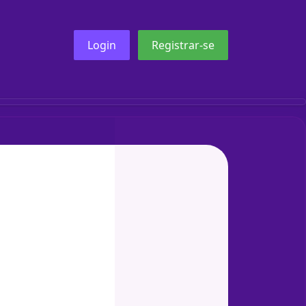
Login
Registrar-se