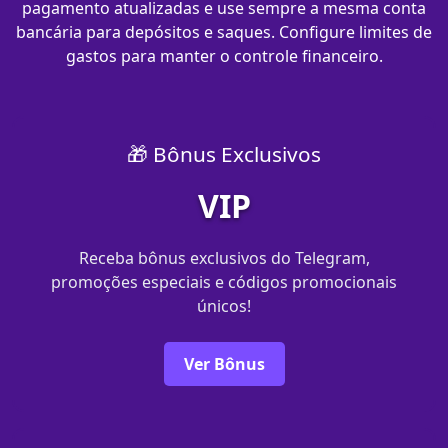
pagamento atualizadas e use sempre a mesma conta
bancária para depósitos e saques. Configure limites de
gastos para manter o controle financeiro.
🎁 Bônus Exclusivos
VIP
Receba bônus exclusivos do Telegram,
promoções especiais e códigos promocionais
únicos!
Ver Bônus