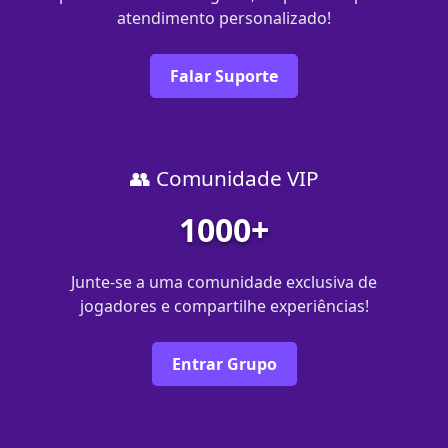
atendimento personalizado!
Falar Suporte
👥 Comunidade VIP
1000+
Junte-se a uma comunidade exclusiva de
jogadores e compartilhe experiências!
Entrar Grupo