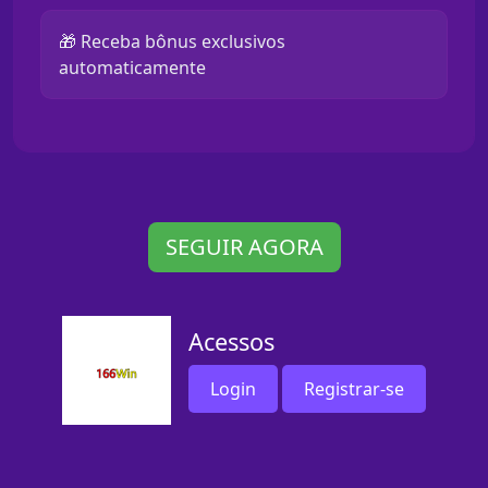
🎁 Receba bônus exclusivos
automaticamente
SEGUIR AGORA
Acessos
Login
Registrar-se