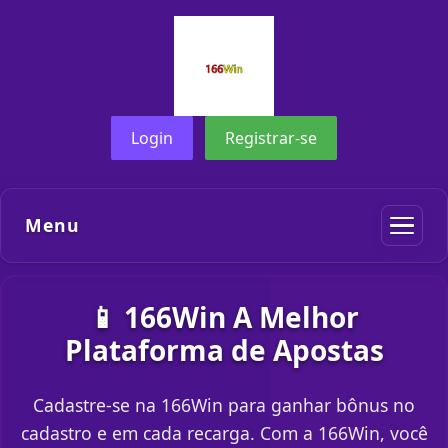
Login
Registrar-se
Menu
📱 166Win A Melhor
Plataforma de Apostas
Cadastre-se na 166Win para ganhar bônus no
cadastro e em cada recarga. Com a 166Win, você