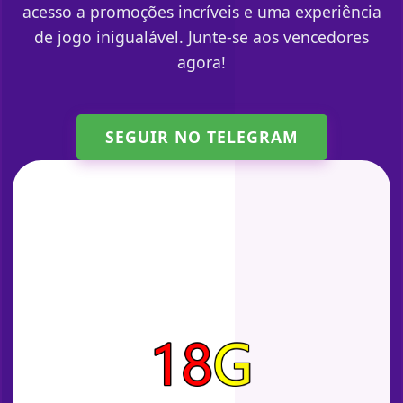
acesso a promoções incríveis e uma experiência
de jogo inigualável. Junte-se aos vencedores
agora!
SEGUIR NO TELEGRAM