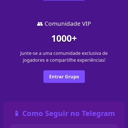
👥 Comunidade VIP
1000+
Junte-se a uma comunidade exclusiva de
jogadores e compartilhe experiências!
Entrar Grupo
📱 Como Seguir no Telegram