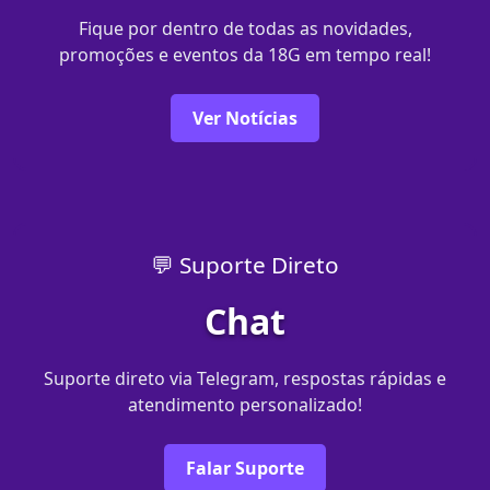
Fique por dentro de todas as novidades,
promoções e eventos da 18G em tempo real!
Ver Notícias
💬 Suporte Direto
Chat
Suporte direto via Telegram, respostas rápidas e
atendimento personalizado!
Falar Suporte