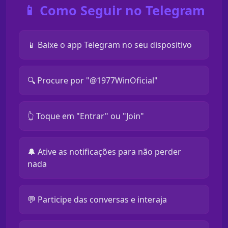
📱 Como Seguir no Telegram
📱 Baixe o app Telegram no seu dispositivo
🔍 Procure por "@1977WinOficial"
👆 Toque em "Entrar" ou "Join"
🔔 Ative as notificações para não perder
nada
💬 Participe das conversas e interaja