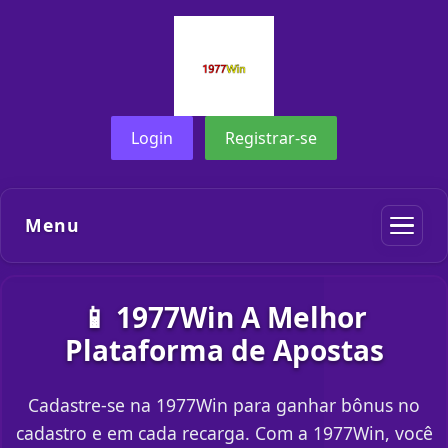
Login
Registrar-se
Menu
📱 1977Win A Melhor
Plataforma de Apostas
Cadastre-se na 1977Win para ganhar bônus no
cadastro e em cada recarga. Com a 1977Win, você