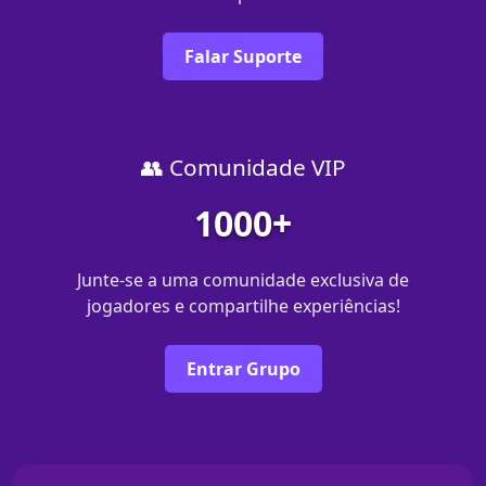
Falar Suporte
👥 Comunidade VIP
1000+
Junte-se a uma comunidade exclusiva de
jogadores e compartilhe experiências!
Entrar Grupo