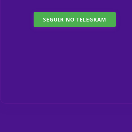
SEGUIR NO TELEGRAM