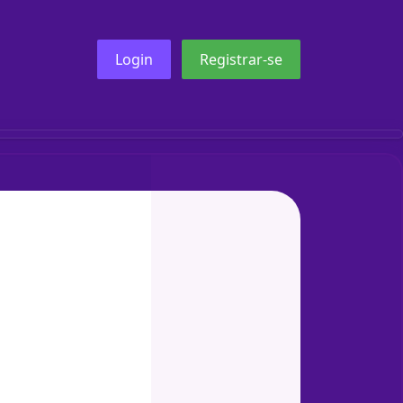
Login
Registrar-se