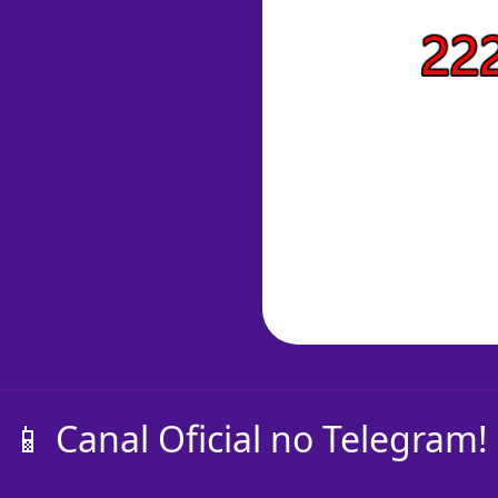
📱 Canal Oficial no Telegram!