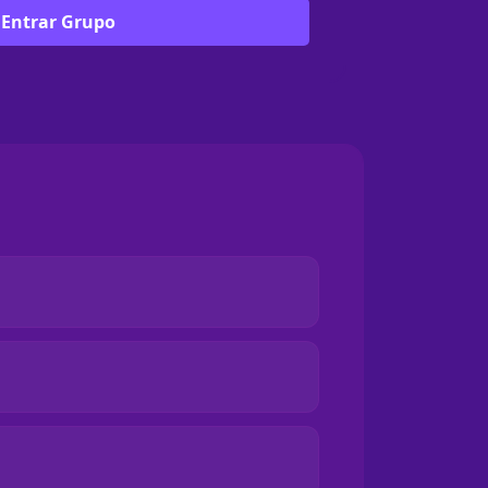
Entrar Grupo