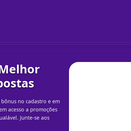
 Melhor
postas
 bônus no cadastro e em
tem acesso a promoções
ualável. Junte-se aos