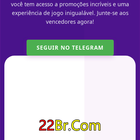
você tem acesso a promoções incríveis e uma
experiência de jogo inigualável. Junte-se aos
vencedores agora!
SEGUIR NO TELEGRAM