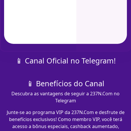
📱 Canal Oficial no Telegram!
📱 Benefícios do Canal
Descubra as vantagens de seguir a 237N.Com no
Telegram
Junte-se ao programa VIP da 237N.Com e desfrute de
benefícios exclusivos! Como membro VIP, você terá
acesso a bônus especiais, cashback aumentado,