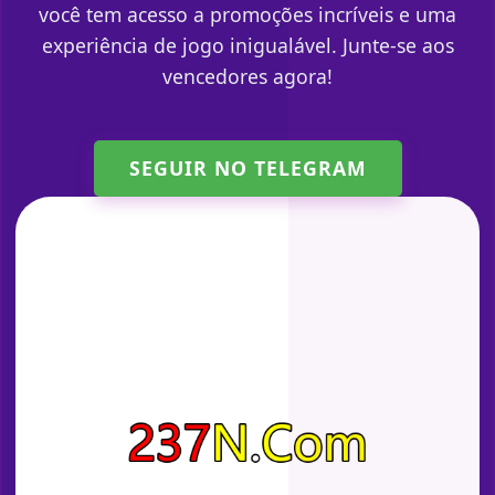
você tem acesso a promoções incríveis e uma
experiência de jogo inigualável. Junte-se aos
vencedores agora!
SEGUIR NO TELEGRAM