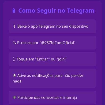
📱 Como Seguir no Telegram
📱 Baixe o app Telegram no seu dispositivo
🔍 Procure por "@237N.ComOficial"
👆 Toque em "Entrar" ou "Join"
🔔 Ative as notificações para não perder
nada
💬 Participe das conversas e interaja