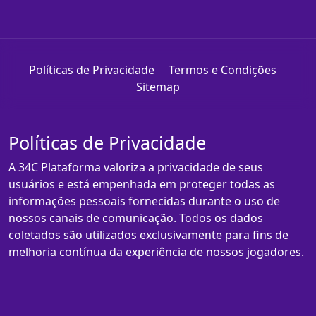
Políticas de Privacidade
Termos e Condições
Sitemap
Políticas de Privacidade
A 34C Plataforma valoriza a privacidade de seus
usuários e está empenhada em proteger todas as
informações pessoais fornecidas durante o uso de
nossos canais de comunicação. Todos os dados
coletados são utilizados exclusivamente para fins de
melhoria contínua da experiência de nossos jogadores.