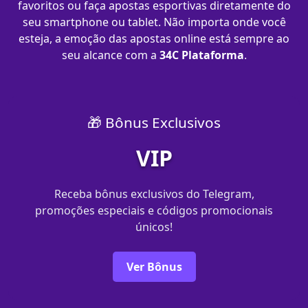
favoritos ou faça apostas esportivas diretamente do
seu smartphone ou tablet. Não importa onde você
esteja, a emoção das apostas online está sempre ao
seu alcance com a
34C Plataforma
.
🎁 Bônus Exclusivos
VIP
Receba bônus exclusivos do Telegram,
promoções especiais e códigos promocionais
únicos!
Ver Bônus