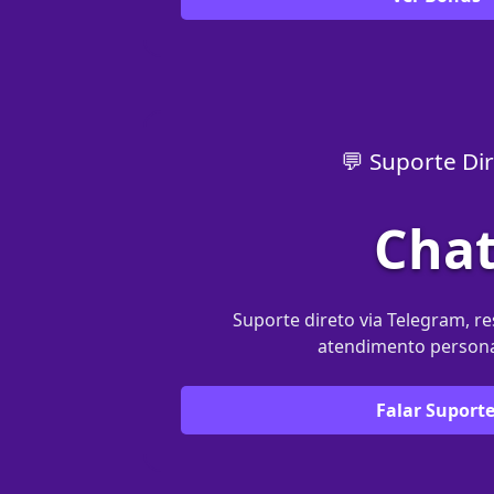
💬 Suporte Di
Cha
Suporte direto via Telegram, r
atendimento persona
Falar Suport