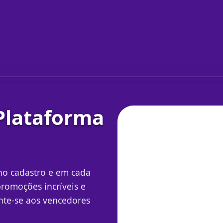
 Plataforma
no cadastro e em cada
promoções incríveis e
unte-se aos vencedores