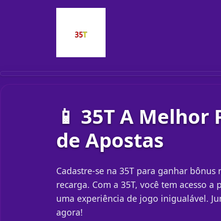
📱 35T A Melhor
de Apostas
Cadastre-se na 35T para ganhar bônus 
recarga. Com a 35T, você tem acesso a 
uma experiência de jogo inigualável. J
agora!