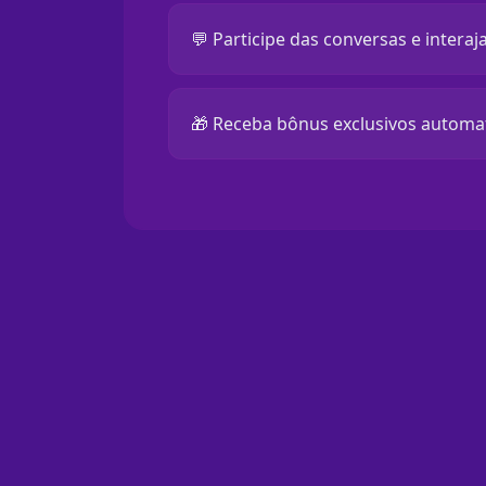
💬 Participe das conversas e interaj
🎁 Receba bônus exclusivos autom