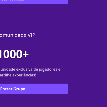
Comunidade VIP
1000+
unidade exclusiva de jogadores e
rtilhe experiências!
Entrar Grupo