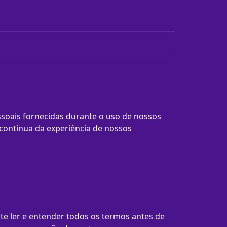
ssoais fornecidas durante o uso de nossos
 contínua da experiência de nossos
te ler e entender todos os termos antes de