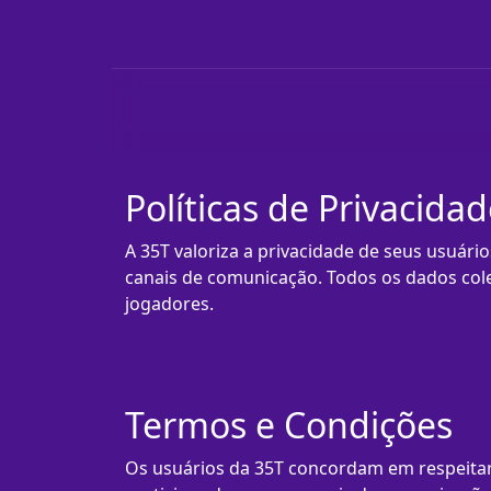
Políticas de Privacida
A 35T valoriza a privacidade de seus usuár
canais de comunicação. Todos os dados cole
jogadores.
Termos e Condições
Os usuários da 35T concordam em respeitar 