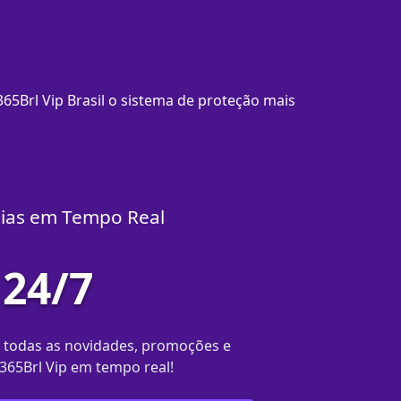
365Brl Vip Brasil o sistema de proteção mais
cias em Tempo Real
24/7
e todas as novidades, promoções e
365Brl Vip em tempo real!