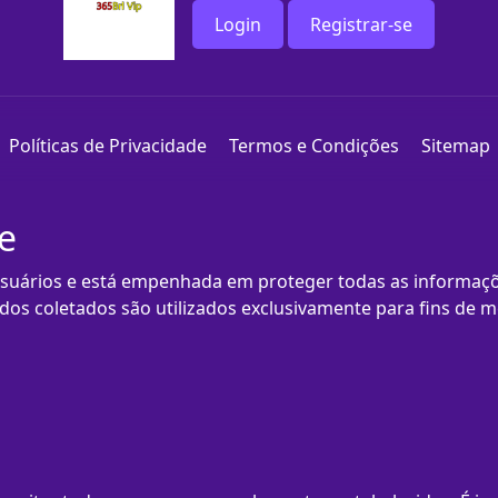
Login
Registrar-se
Políticas de Privacidade
Termos e Condições
Sitemap
de
s usuários e está empenhada em proteger todas as informaç
os coletados são utilizados exclusivamente para fins de m