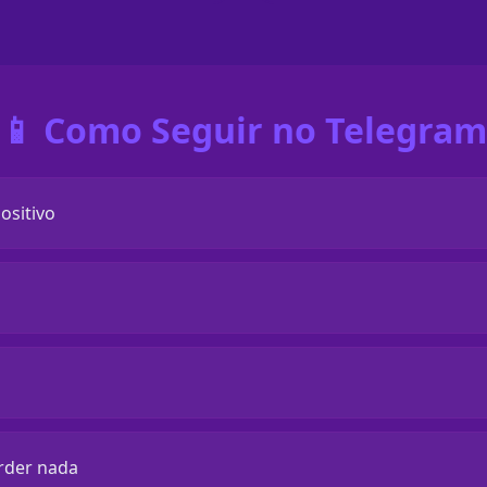
📱 Como Seguir no Telegram
ositivo
erder nada