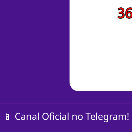
📱 Canal Oficial no Telegram!