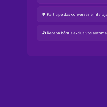
💬 Participe das conversas e interaj
🎁 Receba bônus exclusivos autom