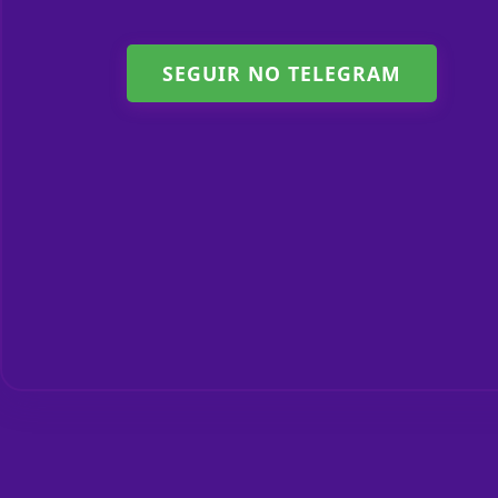
SEGUIR NO TELEGRAM