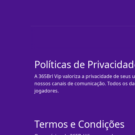
Políticas de Privacida
A 365Brl Vip valoriza a privacidade de seu
nossos canais de comunicação. Todos os dad
jogadores.
Termos e Condições