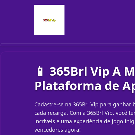
📱 365Brl Vip A 
Plataforma de A
Cadastre-se na 365Brl Vip para ganhar 
cada recarga. Com a 365Brl Vip, você t
incríveis e uma experiência de jogo inig
vencedores agora!