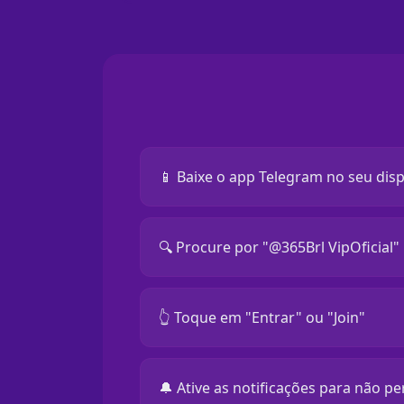
📱 Baixe o app Telegram no seu disp
🔍 Procure por "@365Brl VipOficial"
👆 Toque em "Entrar" ou "Join"
🔔 Ative as notificações para não p