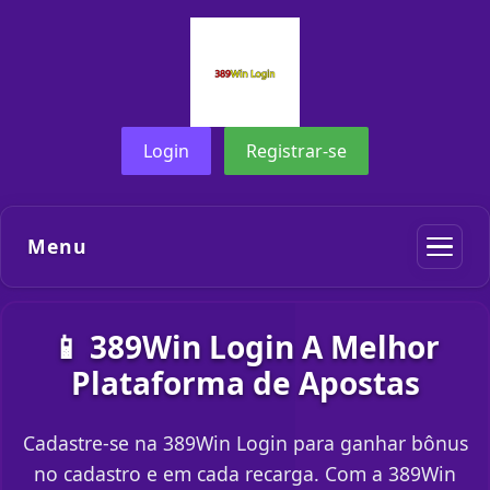
Login
Registrar-se
Menu
📱 389Win Login A Melhor
Plataforma de Apostas
Cadastre-se na 389Win Login para ganhar bônus
no cadastro e em cada recarga. Com a 389Win