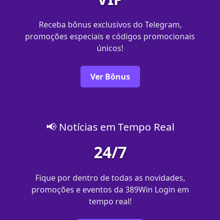
Receba bônus exclusivos do Telegram,
promoções especiais e códigos promocionais
únicos!
Ver Bônus
📢 Notícias em Tempo Real
24/7
Fique por dentro de todas as novidades,
promoções e eventos da 389Win Login em
tempo real!