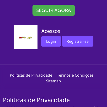
SEGUIR AGORA
Acessos
Login
Registrar-se
Políticas de Privacidade
Termos e Condições
Sitemap
Políticas de Privacidade