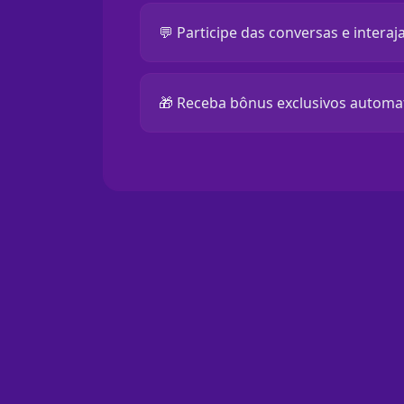
💬 Participe das conversas e interaj
🎁 Receba bônus exclusivos autom