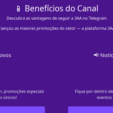
📱 Benefícios do Canal
Descubra as vantagens de seguir a 3AA no Telegram
A lançou as maiores promoções do setor — a plataforma 3AA 
sivos
📢 Notí
m, promoções especiais
Fique por dentro d
s únicos!
eventos