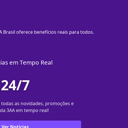
Brasil oferece benefícios reais para todos.
cias em Tempo Real
24/7
e todas as novidades, promoções e
 da 3AA em tempo real!
Ver Notícias