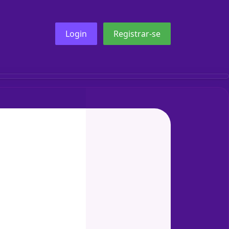
Login
Registrar-se