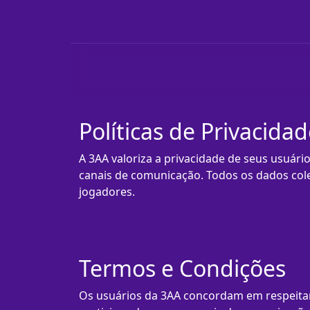
Políticas de Privacida
A 3AA valoriza a privacidade de seus usuár
canais de comunicação. Todos os dados cole
jogadores.
Termos e Condições
Os usuários da 3AA concordam em respeitar 