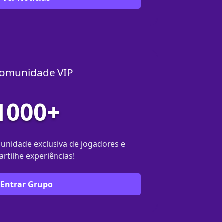
Comunidade VIP
1000+
unidade exclusiva de jogadores e
rtilhe experiências!
Entrar Grupo