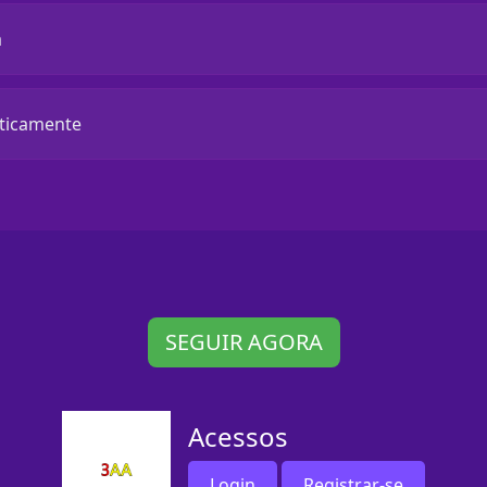
a
aticamente
SEGUIR AGORA
Acessos
Login
Registrar-se