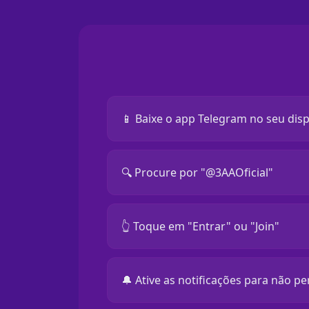
📱 Baixe o app Telegram no seu disp
🔍 Procure por "@3AAOficial"
👆 Toque em "Entrar" ou "Join"
🔔 Ative as notificações para não p