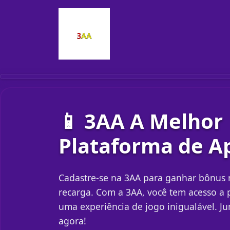
📱 3AA A Melhor
Plataforma de A
Cadastre-se na 3AA para ganhar bônus 
recarga. Com a 3AA, você tem acesso a 
uma experiência de jogo inigualável. J
agora!