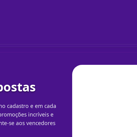
postas
no cadastro e em cada
promoções incríveis e
unte-se aos vencedores