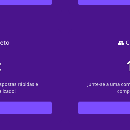
reto
👥 
t
espostas rápidas e
Junte-se a uma com
lizado!
compa
e