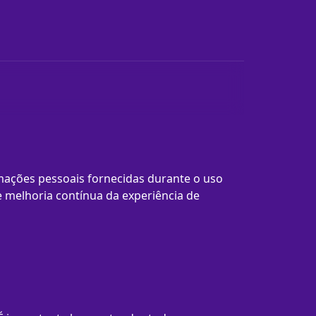
rmações pessoais fornecidas durante o uso
e melhoria contínua da experiência de