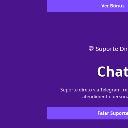
Ver Bônus
💬 Suporte Di
Cha
Suporte direto via Telegram, r
atendimento persona
Falar Suport