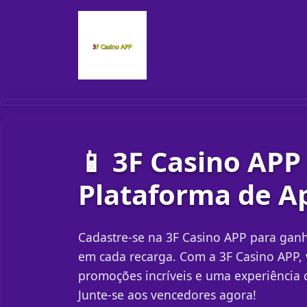
📱 3F Casino APP
Plataforma de A
Cadastre-se na 3F Casino APP para gan
em cada recarga. Com a 3F Casino APP, 
promoções incríveis e uma experiência d
Junte-se aos vencedores agora!