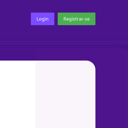
Login
Registrar-se