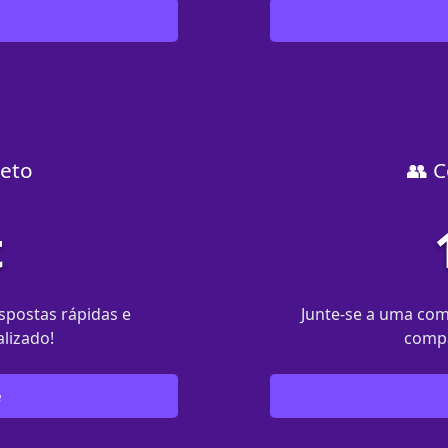
reto
👥 
t
espostas rápidas e
Junte-se a uma com
lizado!
compa
e