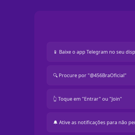
📱 Baixe o app Telegram no seu disp
🔍 Procure por "@456BraOficial"
👆 Toque em "Entrar" ou "Join"
🔔 Ative as notificações para não p