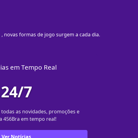
 , novas formas de jogo surgem a cada dia.
cias em Tempo Real
24/7
e todas as novidades, promoções e
a 456Bra em tempo real!
Ver Notícias