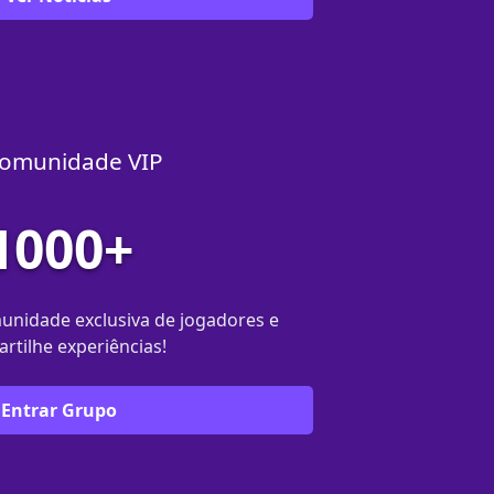
Comunidade VIP
1000+
unidade exclusiva de jogadores e
rtilhe experiências!
Entrar Grupo