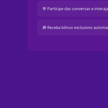
💬 Participe das conversas e interaj
🎁 Receba bônus exclusivos autom