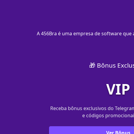
A 456Bra é uma empresa de software que at
🎁 Bônus Exclu
VIP
Receba bônus exclusivos do Telegra
e códigos promocionai
Ver Bônus