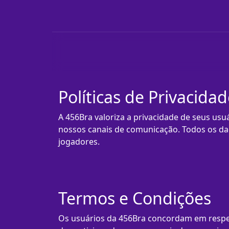
Políticas de Privacida
A 456Bra valoriza a privacidade de seus us
nossos canais de comunicação. Todos os dad
jogadores.
Termos e Condições
Os usuários da 456Bra concordam em respeit