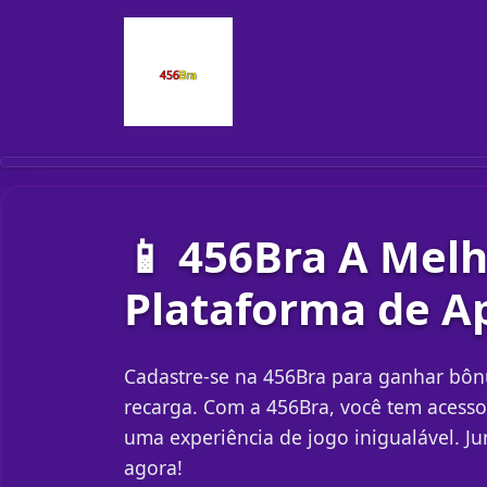
📱 456Bra A Mel
Plataforma de A
Cadastre-se na 456Bra para ganhar bôn
recarga. Com a 456Bra, você tem acesso
uma experiência de jogo inigualável. J
agora!