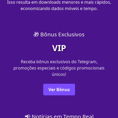
Isso resulta em downloads menores e mais rápidos,
economizando dados móveis e tempo.
🎁 Bônus Exclusivos
VIP
Receba bônus exclusivos do Telegram,
promoções especiais e códigos promocionais
únicos!
Ver Bônus
📢 Notícias em Tempo Real