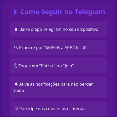
📱 Como Seguir no Telegram
📱 Baixe o app Telegram no seu dispositivo
🔍 Procure por "@456Bra APPOficial"
👆 Toque em "Entrar" ou "Join"
🔔 Ative as notificações para não perder
nada
💬 Participe das conversas e interaja