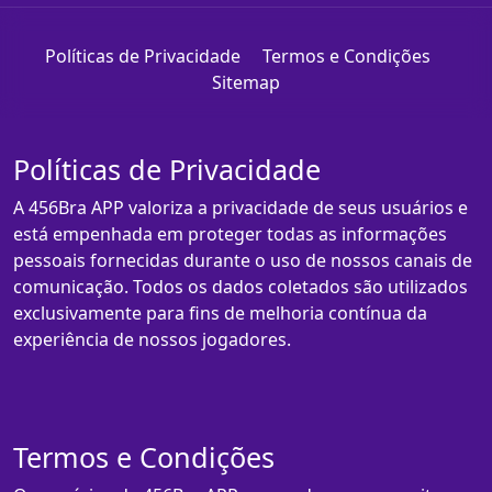
Políticas de Privacidade
Termos e Condições
Sitemap
Políticas de Privacidade
A 456Bra APP valoriza a privacidade de seus usuários e
está empenhada em proteger todas as informações
pessoais fornecidas durante o uso de nossos canais de
comunicação. Todos os dados coletados são utilizados
exclusivamente para fins de melhoria contínua da
experiência de nossos jogadores.
Termos e Condições