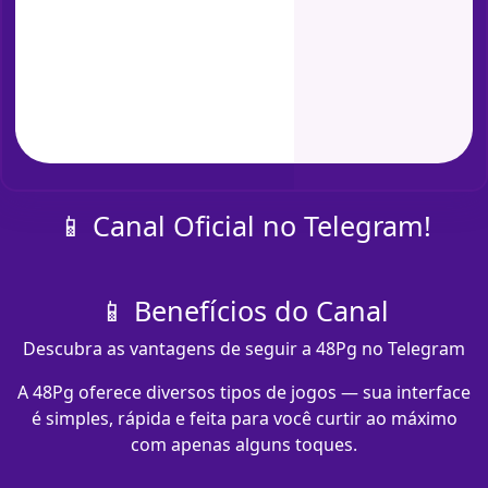
📱 Canal Oficial no Telegram!
📱 Benefícios do Canal
Descubra as vantagens de seguir a 48Pg no Telegram
A 48Pg oferece diversos tipos de jogos — sua interface
é simples, rápida e feita para você curtir ao máximo
com apenas alguns toques.