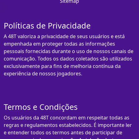
Sitemap
Políticas de Privacidade
A 48T valoriza a privacidade de seus usuários e está
empenhada em proteger todas as informações
pessoais fornecidas durante o uso de nossos canais de
comunicação. Todos os dados coletados são utilizados
exclusivamente para fins de melhoria contínua da
experiência de nossos jogadores.
Termos e Condições
Os usuários da 48T concordam em respeitar todas as
regras e regulamentos estabelecidos. É importante ler
e entender todos os termos antes de participar de