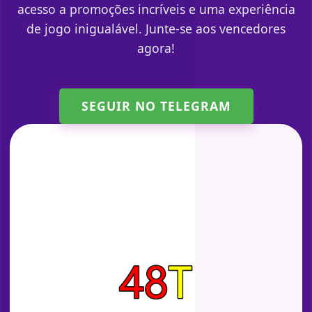
acesso a promoções incríveis e uma experiência
de jogo inigualável. Junte-se aos vencedores
agora!
SEGUIR NO TELEGRAM