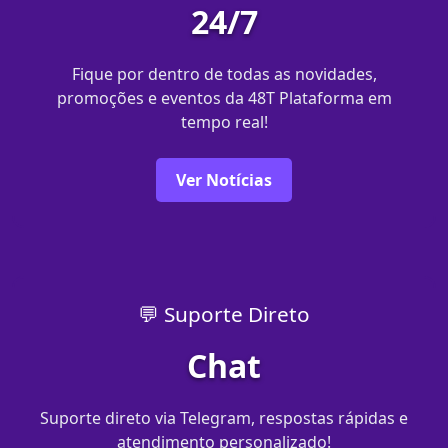
24/7
Fique por dentro de todas as novidades,
promoções e eventos da 48T Plataforma em
tempo real!
Ver Notícias
💬 Suporte Direto
Chat
Suporte direto via Telegram, respostas rápidas e
atendimento personalizado!