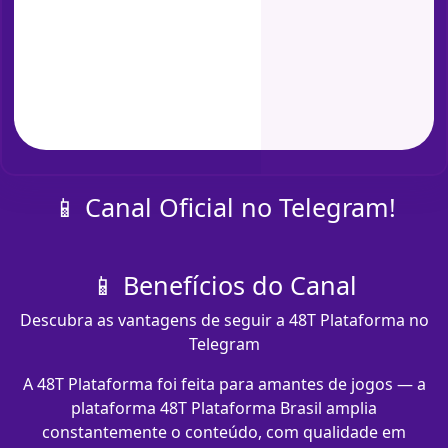
📱 Canal Oficial no Telegram!
📱 Benefícios do Canal
Descubra as vantagens de seguir a 48T Plataforma no
Telegram
A 48T Plataforma foi feita para amantes de jogos — a
plataforma 48T Plataforma Brasil amplia
constantemente o conteúdo, com qualidade em