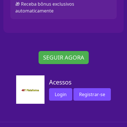
🎁 Receba bônus exclusivos
automaticamente
SEGUIR AGORA
Acessos
Login
Registrar-se