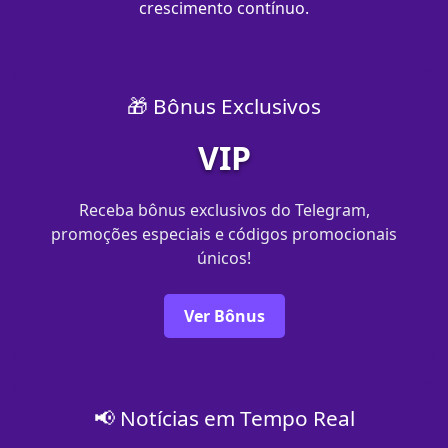
crescimento contínuo.
🎁 Bônus Exclusivos
VIP
Receba bônus exclusivos do Telegram,
promoções especiais e códigos promocionais
únicos!
Ver Bônus
📢 Notícias em Tempo Real