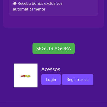
🎁 Receba bônus exclusivos
automaticamente
SEGUIR AGORA
Acessos
Login
Registrar-se