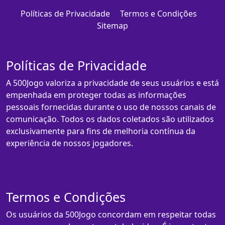
Políticas de Privacidade
Termos e Condições
Sitemap
Políticas de Privacidade
A 500Jogo valoriza a privacidade de seus usuários e está
empenhada em proteger todas as informações
pessoais fornecidas durante o uso de nossos canais de
comunicação. Todos os dados coletados são utilizados
exclusivamente para fins de melhoria contínua da
experiência de nossos jogadores.
Termos e Condições
Os usuários da 500Jogo concordam em respeitar todas