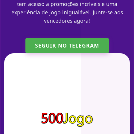
tem acesso a promoções incríveis e uma
experiência de jogo inigualável. Junte-se aos
vencedores agora!
SEGUIR NO TELEGRAM