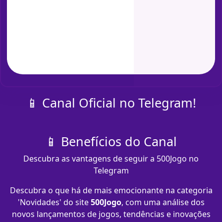
📱 Canal Oficial no Telegram!
📱 Benefícios do Canal
Descubra as vantagens de seguir a 500Jogo no
Telegram
Descubra o que há de mais emocionante na categoria
'Novidades' do site
500Jogo
, com uma análise dos
novos lançamentos de jogos, tendências e inovações