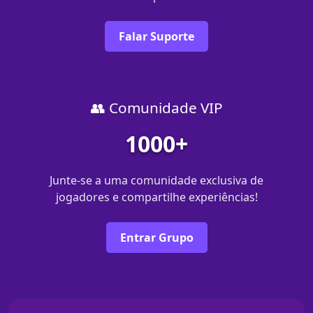
Falar Suporte
👥 Comunidade VIP
1000+
Junte-se a uma comunidade exclusiva de
jogadores e compartilhe experiências!
Entrar Grupo