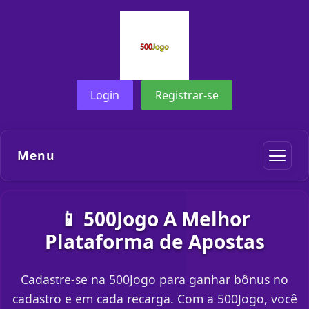
Login
Registrar-se
Menu
📱 500Jogo A Melhor
Plataforma de Apostas
Cadastre-se na 500Jogo para ganhar bônus no
cadastro e em cada recarga. Com a 500Jogo, você