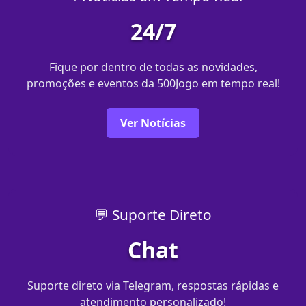
24/7
Fique por dentro de todas as novidades,
promoções e eventos da 500Jogo em tempo real!
Ver Notícias
💬 Suporte Direto
Chat
Suporte direto via Telegram, respostas rápidas e
atendimento personalizado!