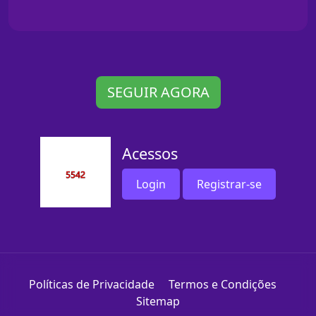
SEGUIR AGORA
Acessos
Login
Registrar-se
Políticas de Privacidade
Termos e Condições
Sitemap