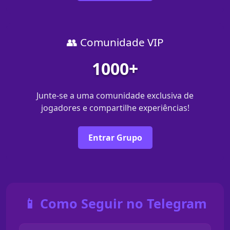
👥 Comunidade VIP
1000+
Junte-se a uma comunidade exclusiva de
jogadores e compartilhe experiências!
Entrar Grupo
📱 Como Seguir no Telegram