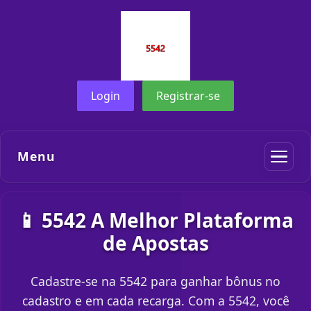
Login
Registrar-se
Menu
📱 5542 A Melhor Plataforma
de Apostas
Cadastre-se na 5542 para ganhar bônus no
cadastro e em cada recarga. Com a 5542, você