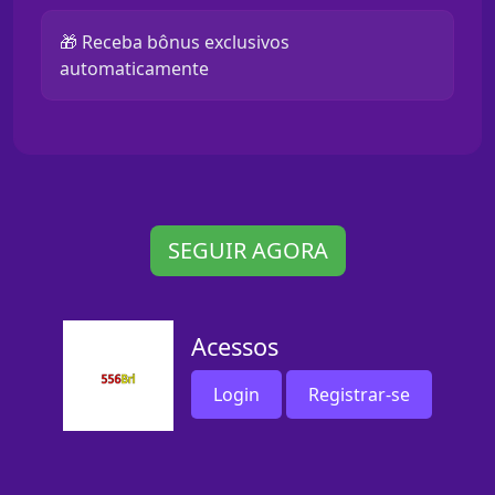
🎁 Receba bônus exclusivos
automaticamente
SEGUIR AGORA
Acessos
Login
Registrar-se