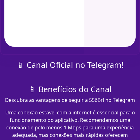
📱 Canal Oficial no Telegram!
📱 Benefícios do Canal
Descubra as vantagens de seguir a 556Brl no Telegram
Uma conexão estável com a internet é essencial para o
funcionamento do aplicativo. Recomendamos uma
conexão de pelo menos 1 Mbps para uma experiência
adequada, mas conexões mais rápidas oferecem