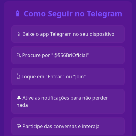
📱 Como Seguir no Telegram
📱 Baixe o app Telegram no seu dispositivo
🔍 Procure por "@556BrlOficial"
👆 Toque em "Entrar" ou "Join"
🔔 Ative as notificações para não perder
nada
💬 Participe das conversas e interaja