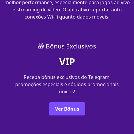
melhor performance, especialmente para jogos ao vivo
e streaming de vídeo. O aplicativo suporta tanto
conexões Wi-Fi quanto dados móveis.
🎁 Bônus Exclusivos
VIP
Receba bônus exclusivos do Telegram,
promoções especiais e códigos promocionais
únicos!
Ver Bônus