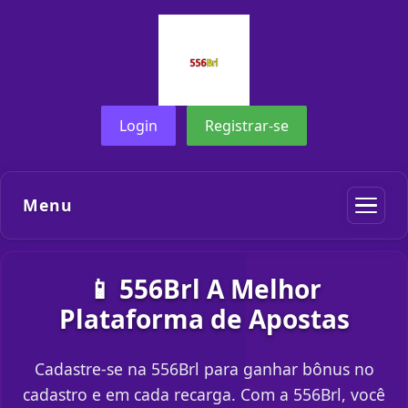
Login
Registrar-se
Menu
📱 556Brl A Melhor
Plataforma de Apostas
Cadastre-se na 556Brl para ganhar bônus no
cadastro e em cada recarga. Com a 556Brl, você