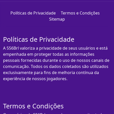
Políticas de Privacidade
Termos e Condições
Sitemap
Políticas de Privacidade
A 556Brl valoriza a privacidade de seus usuários e está
empenhada em proteger todas as informações
pessoais fornecidas durante o uso de nossos canais de
comunicação. Todos os dados coletados são utilizados
exclusivamente para fins de melhoria contínua da
experiência de nossos jogadores.
Termos e Condições