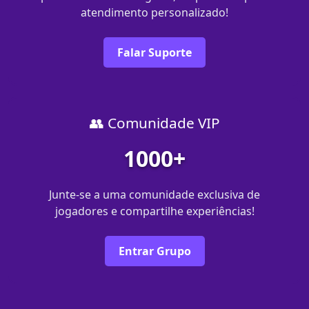
atendimento personalizado!
Falar Suporte
👥 Comunidade VIP
1000+
Junte-se a uma comunidade exclusiva de
jogadores e compartilhe experiências!
Entrar Grupo