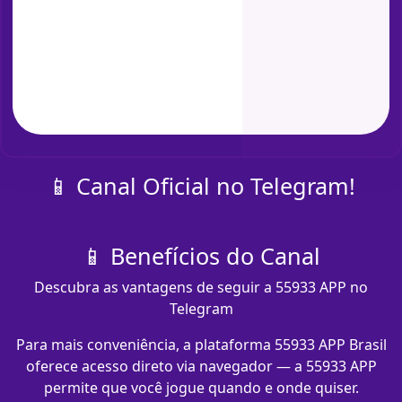
📱 Canal Oficial no Telegram!
📱 Benefícios do Canal
Descubra as vantagens de seguir a 55933 APP no
Telegram
Para mais conveniência, a plataforma 55933 APP Brasil
oferece acesso direto via navegador — a 55933 APP
permite que você jogue quando e onde quiser.