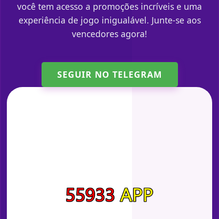
você tem acesso a promoções incríveis e uma
experiência de jogo inigualável. Junte-se aos
vencedores agora!
SEGUIR NO TELEGRAM