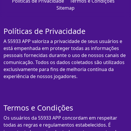
Políticas de Privacidade
Termos e Condições
Sitemap
Políticas de Privacidade
A 55933 APP valoriza a privacidade de seus usuários e
está empenhada em proteger todas as informações
pessoais fornecidas durante o uso de nossos canais de
comunicação. Todos os dados coletados são utilizados
exclusivamente para fins de melhoria contínua da
experiência de nossos jogadores.
Termos e Condições
Os usuários da 55933 APP concordam em respeitar
todas as regras e regulamentos estabelecidos. É