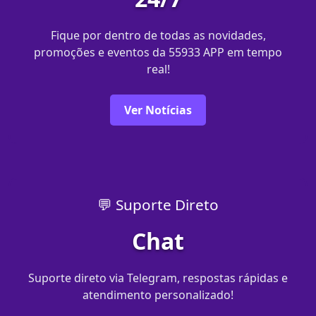
Fique por dentro de todas as novidades,
promoções e eventos da 55933 APP em tempo
real!
Ver Notícias
💬 Suporte Direto
Chat
Suporte direto via Telegram, respostas rápidas e
atendimento personalizado!