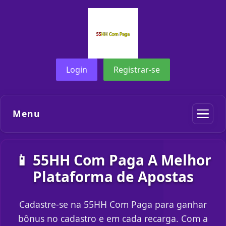
Login
Registrar-se
Menu
📱 55HH Com Paga A Melhor
Plataforma de Apostas
Cadastre-se na 55HH Com Paga para ganhar
bônus no cadastro e em cada recarga. Com a