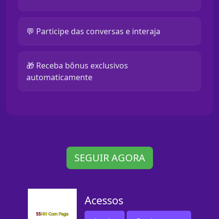
💬 Participe das conversas e interaja
🎁 Receba bônus exclusivos
automaticamente
SEGUIR AGORA
Acessos