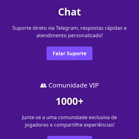
Chat
Suporte direto via Telegram, respostas rápidas e
atendimento personalizado!
Falar Suporte
👥 Comunidade VIP
1000+
Junte-se a uma comunidade exclusiva de
jogadores e compartilhe experiências!