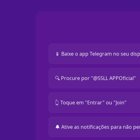
📱 Baixe o app Telegram no seu disp
🔍 Procure por "@55LL APPOficial"
👆 Toque em "Entrar" ou "Join"
🔔 Ative as notificações para não p