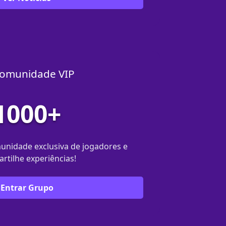
Comunidade VIP
1000+
unidade exclusiva de jogadores e
rtilhe experiências!
Entrar Grupo