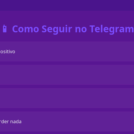
📱 Como Seguir no Telegram
ositivo
erder nada