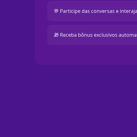
💬 Participe das conversas e interaj
🎁 Receba bônus exclusivos autom