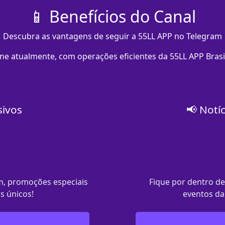
📱 Benefícios do Canal
Descubra as vantagens de seguir a 55LL APP no Telegram
ne atualmente, com operações eficientes da 55LL APP Brasil
sivos
📢 Notí
m, promoções especiais
Fique por dentro d
s únicos!
eventos da