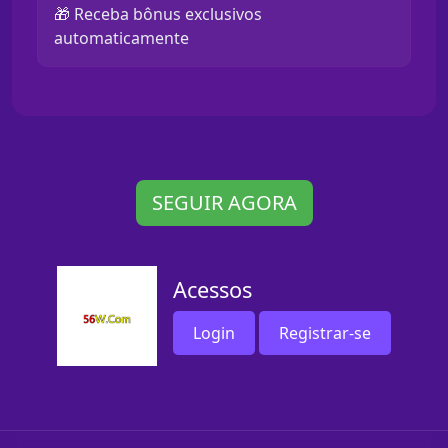
🎁 Receba bônus exclusivos
automaticamente
SEGUIR AGORA
Acessos
Login
Registrar-se