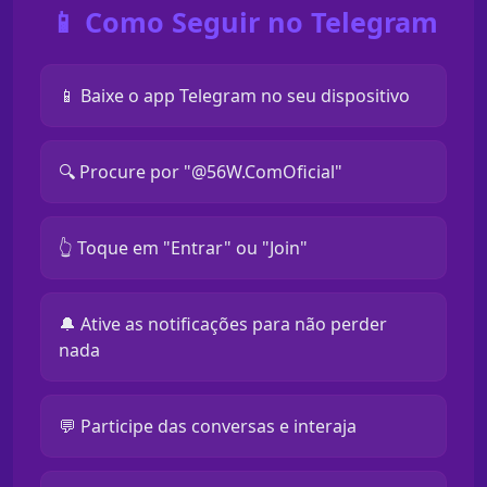
📱 Como Seguir no Telegram
📱 Baixe o app Telegram no seu dispositivo
🔍 Procure por "@56W.ComOficial"
👆 Toque em "Entrar" ou "Join"
🔔 Ative as notificações para não perder
nada
💬 Participe das conversas e interaja