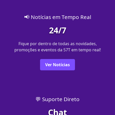
📢 Notícias em Tempo Real
24/7
Fique por dentro de todas as novidades,
promoções e eventos da 57T em tempo real!
Ver Notícias
💬 Suporte Direto
Chat