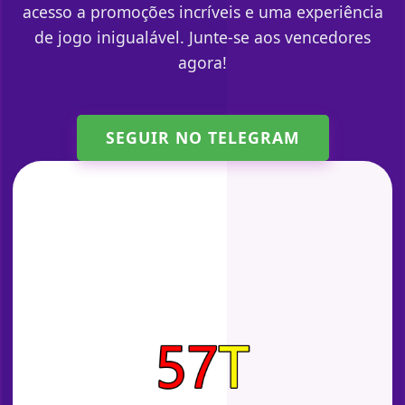
acesso a promoções incríveis e uma experiência
de jogo inigualável. Junte-se aos vencedores
agora!
SEGUIR NO TELEGRAM