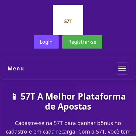
Login
Registrar-se
Menu
📱 57T A Melhor Plataforma
de Apostas
Cadastre-se na 57T para ganhar bônus no
cadastro e em cada recarga. Com a 57T, você tem