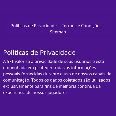
Políticas de Privacidade
Termos e Condições
Sitemap
Políticas de Privacidade
A 57T valoriza a privacidade de seus usuários e está
empenhada em proteger todas as informações
pessoais fornecidas durante o uso de nossos canais de
comunicação. Todos os dados coletados são utilizados
exclusivamente para fins de melhoria contínua da
experiência de nossos jogadores.