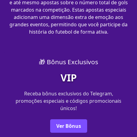
e até mesmo apostas sobre o número total de gols
marcados na competição. Estas apostas especiais
adicionam uma dimensão extra de emoção aos
grandes eventos, permitindo que você participe da
história do futebol de forma ativa.
🎁 Bônus Exclusivos
VIP
Receba bônus exclusivos do Telegram,
promoções especiais e códigos promocionais
únicos!
Ver Bônus