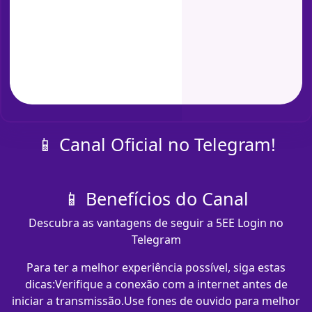
📱 Canal Oficial no Telegram!
📱 Benefícios do Canal
Descubra as vantagens de seguir a 5EE Login no
Telegram
Para ter a melhor experiência possível, siga estas
dicas:Verifique a conexão com a internet antes de
iniciar a transmissão.Use fones de ouvido para melhor