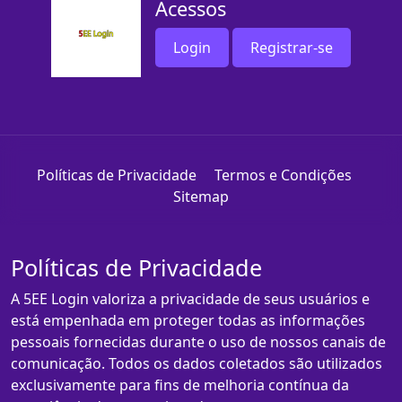
Acessos
Login
Registrar-se
Políticas de Privacidade
Termos e Condições
Sitemap
Políticas de Privacidade
A 5EE Login valoriza a privacidade de seus usuários e
está empenhada em proteger todas as informações
pessoais fornecidas durante o uso de nossos canais de
comunicação. Todos os dados coletados são utilizados
exclusivamente para fins de melhoria contínua da