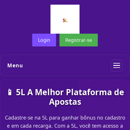
Login
Registrar-se
Menu
📱 5L A Melhor Plataforma de
Apostas
Cadastre-se na 5L para ganhar bônus no cadastro
e em cada recarga. Com a 5L, você tem acesso a