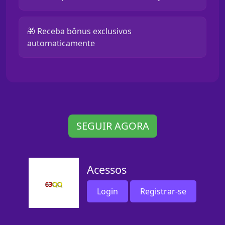
🎁 Receba bônus exclusivos
automaticamente
SEGUIR AGORA
Acessos
Login
Registrar-se