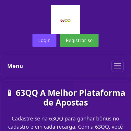
Login
Registrar-se
Menu
📱 63QQ A Melhor Plataforma
de Apostas
Cadastre-se na 63QQ para ganhar bônus no
cadastro e em cada recarga. Com a 63QQ, você