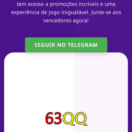
tem acesso a promoções incríveis e uma
experiência de jogo inigualável. Junte-se aos
vencedores agora!
SEGUIR NO TELEGRAM