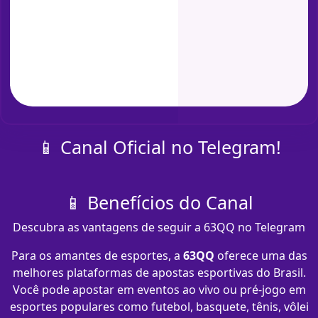
📱 Canal Oficial no Telegram!
📱 Benefícios do Canal
Descubra as vantagens de seguir a 63QQ no Telegram
Para os amantes de esportes, a
63QQ
oferece uma das
melhores plataformas de apostas esportivas do Brasil.
Você pode apostar em eventos ao vivo ou pré-jogo em
esportes populares como futebol, basquete, tênis, vôlei