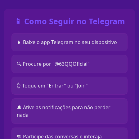
📱 Como Seguir no Telegram
📱 Baixe o app Telegram no seu dispositivo
🔍 Procure por "@63QQOficial"
👆 Toque em "Entrar" ou "Join"
🔔 Ative as notificações para não perder
nada
💬 Participe das conversas e interaja