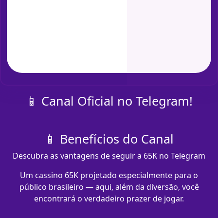
📱 Canal Oficial no Telegram!
📱 Benefícios do Canal
Descubra as vantagens de seguir a 65K no Telegram
Um cassino 65K projetado especialmente para o
público brasileiro — aqui, além da diversão, você
encontrará o verdadeiro prazer de jogar.