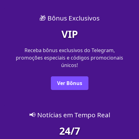
🎁 Bônus Exclusivos
VIP
Receba bônus exclusivos do Telegram,
promoções especiais e códigos promocionais
únicos!
Ver Bônus
📢 Notícias em Tempo Real
24/7