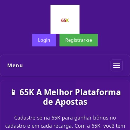
Login
Registrar-se
Menu
📱 65K A Melhor Plataforma
de Apostas
Cadastre-se na 65K para ganhar bônus no
cadastro e em cada recarga. Com a 65K, você tem