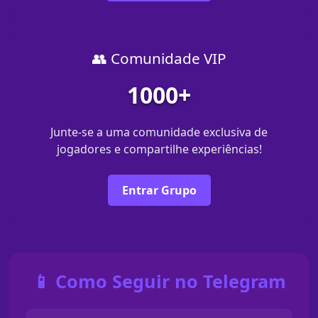
👥 Comunidade VIP
1000+
Junte-se a uma comunidade exclusiva de
jogadores e compartilhe experiências!
Entrar Grupo
📱 Como Seguir no Telegram