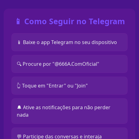
📱 Como Seguir no Telegram
📱 Baixe o app Telegram no seu dispositivo
🔍 Procure por "@666A.ComOficial"
👆 Toque em "Entrar" ou "Join"
🔔 Ative as notificações para não perder
nada
💬 Participe das conversas e interaja