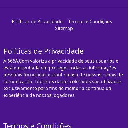
Políticas de Privacidade
Termos e Condições
Sitemap
Políticas de Privacidade
A 666A.Com valoriza a privacidade de seus usuários e
está empenhada em proteger todas as informações
pessoais fornecidas durante o uso de nossos canais de
comunicação. Todos os dados coletados são utilizados
exclusivamente para fins de melhoria contínua da
experiência de nossos jogadores.
Termos e Condições