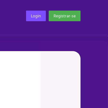
Login
Registrar-se