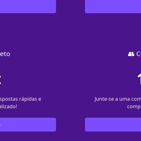
reto
👥 
t
espostas rápidas e
Junte-se a uma com
lizado!
compa
e