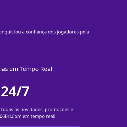
onquistou a confiança dos jogadores pela
cias em Tempo Real
24/7
e todas as novidades, promoções e
 66Brl.Com em tempo real!