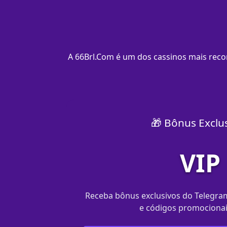
A 66Brl.Com é um dos cassinos mais reco
🎁 Bônus Exclu
VIP
Receba bônus exclusivos do Telegra
e códigos promocionai