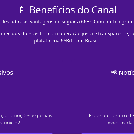
📱 Benefícios do Canal
Descubra as vantagens de seguir a 66Brl.Com no Telegram
nhecidos do Brasil — com operação justa e transparente, c
plataforma 66Brl.Com Brasil .
sivos
📢 Notí
m, promoções especiais
Fique por dentro d
s únicos!
eventos da