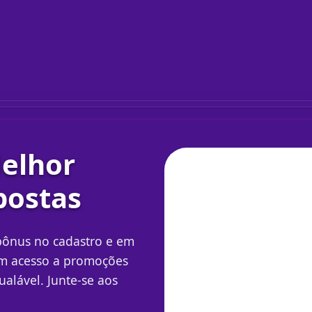
Melhor
postas
bônus no cadastro e em
em acesso a promoções
ualável. Junte-se aos