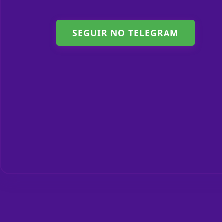
SEGUIR NO TELEGRAM