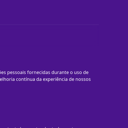
ões pessoais fornecidas durante o uso de
elhoria contínua da experiência de nossos