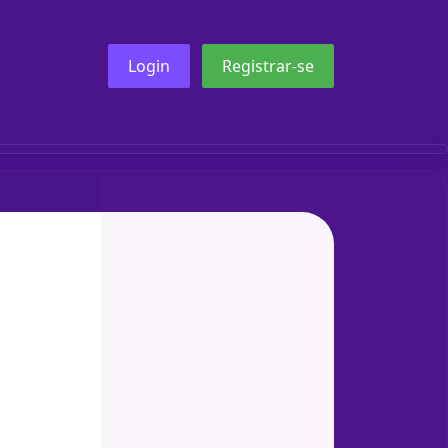
Login
Registrar-se