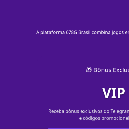
A plataforma 678G Brasil combina jogos 
🎁 Bônus Exclu
VIP
Receba bônus exclusivos do Telegra
e códigos promocionai