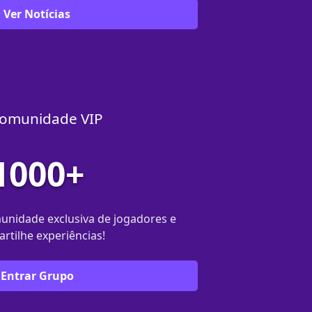
Ver Notícias
Comunidade VIP
1000+
unidade exclusiva de jogadores e
rtilhe experiências!
Entrar Grupo