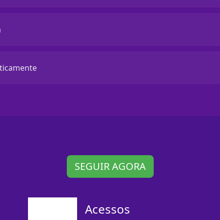
a
aticamente
SEGUIR AGORA
Acessos