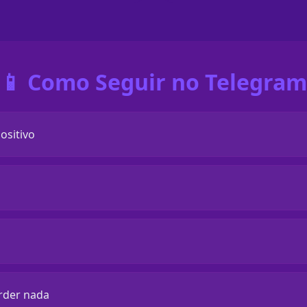
📱 Como Seguir no Telegram
ositivo
erder nada