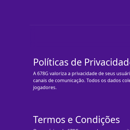
Políticas de Privacida
A 678G valoriza a privacidade de seus usuá
canais de comunicação. Todos os dados cole
jogadores.
Termos e Condições