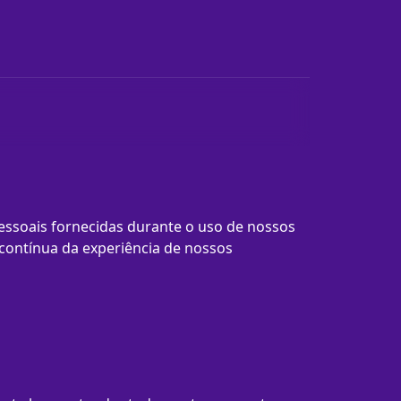
essoais fornecidas durante o uso de nossos
 contínua da experiência de nossos