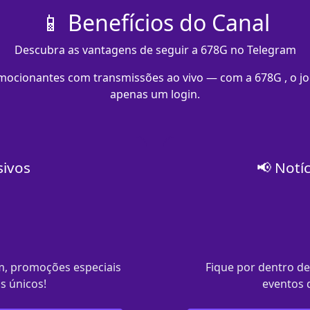
📱 Benefícios do Canal
Descubra as vantagens de seguir a 678G no Telegram
emocionantes com transmissões ao vivo — com a 678G , o j
apenas um login.
sivos
📢 Notí
m, promoções especiais
Fique por dentro d
s únicos!
eventos 