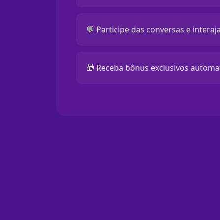
💬 Participe das conversas e interaj
🎁 Receba bônus exclusivos autom