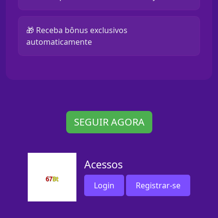
🎁 Receba bônus exclusivos
automaticamente
SEGUIR AGORA
Acessos
Login
Registrar-se