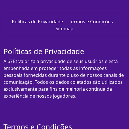
Políticas de Privacidade
Termos e Condições
Sitemap
Políticas de Privacidade
A 67Bt valoriza a privacidade de seus usuários e está
empenhada em proteger todas as informações
pessoais fornecidas durante o uso de nossos canais de
comunicação. Todos os dados coletados são utilizados
exclusivamente para fins de melhoria contínua da
experiência de nossos jogadores.
Termos e Condições