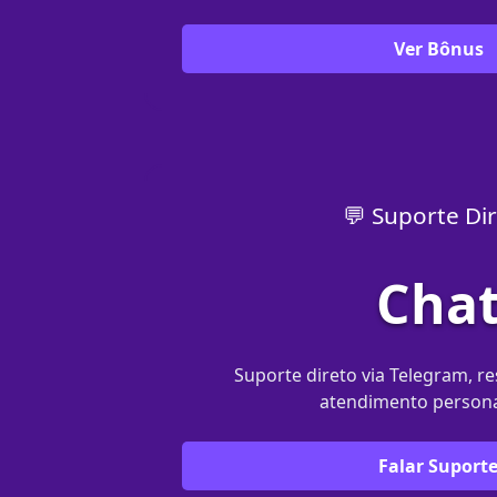
Ver Bônus
💬 Suporte Di
Cha
Suporte direto via Telegram, r
atendimento persona
Falar Suport