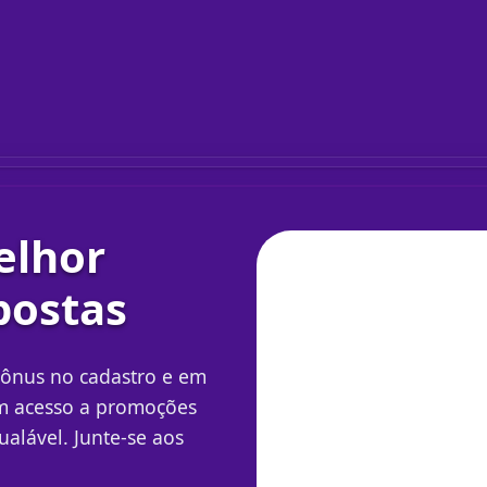
elhor
postas
bônus no cadastro e em
em acesso a promoções
ualável. Junte-se aos