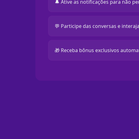
🔔 Ative as notificações para não p
💬 Participe das conversas e interaj
🎁 Receba bônus exclusivos autom