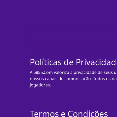
Políticas de Privacida
A 6855.Com valoriza a privacidade de seus 
nossos canais de comunicação. Todos os dad
jogadores.
Termos e Condições