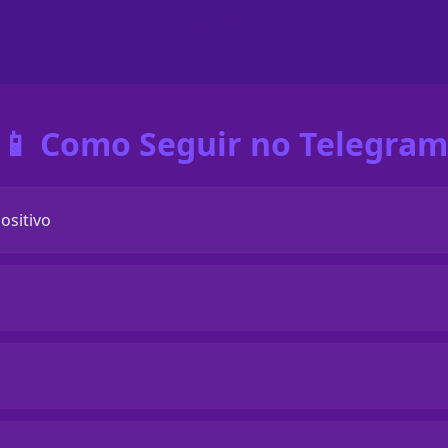
📱 Como Seguir no Telegram
ositivo