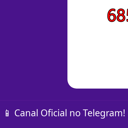
📱 Canal Oficial no Telegram!