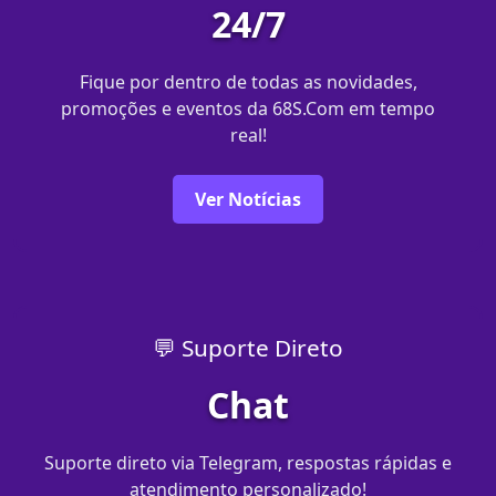
24/7
Fique por dentro de todas as novidades,
promoções e eventos da 68S.Com em tempo
real!
Ver Notícias
💬 Suporte Direto
Chat
Suporte direto via Telegram, respostas rápidas e
atendimento personalizado!