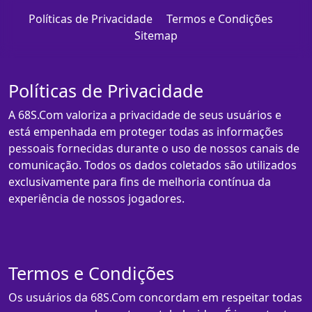
Políticas de Privacidade
Termos e Condições
Sitemap
Políticas de Privacidade
A 68S.Com valoriza a privacidade de seus usuários e
está empenhada em proteger todas as informações
pessoais fornecidas durante o uso de nossos canais de
comunicação. Todos os dados coletados são utilizados
exclusivamente para fins de melhoria contínua da
experiência de nossos jogadores.
Termos e Condições
Os usuários da 68S.Com concordam em respeitar todas