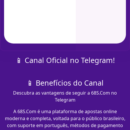
📱 Canal Oficial no Telegram!
📱 Benefícios do Canal
Descubra as vantagens de seguir a 68S.Com no
Telegram
A 68S.Com é uma plataforma de apostas online
moderna e completa, voltada para o público brasileiro,
com suporte em português, métodos de pagamento