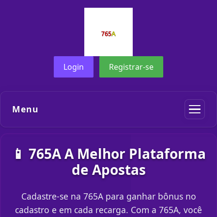
Login
Registrar-se
Menu
📱 765A A Melhor Plataforma
de Apostas
Cadastre-se na 765A para ganhar bônus no
cadastro e em cada recarga. Com a 765A, você