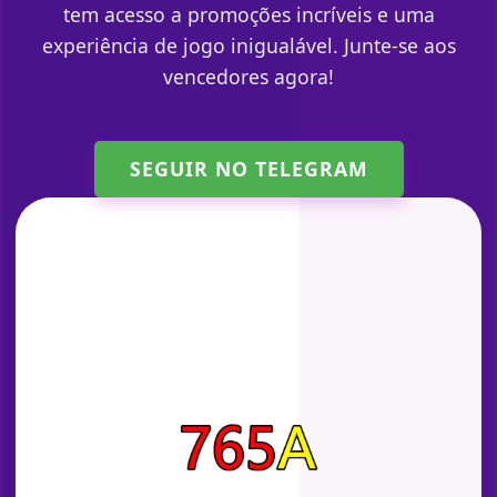
tem acesso a promoções incríveis e uma
experiência de jogo inigualável. Junte-se aos
vencedores agora!
SEGUIR NO TELEGRAM