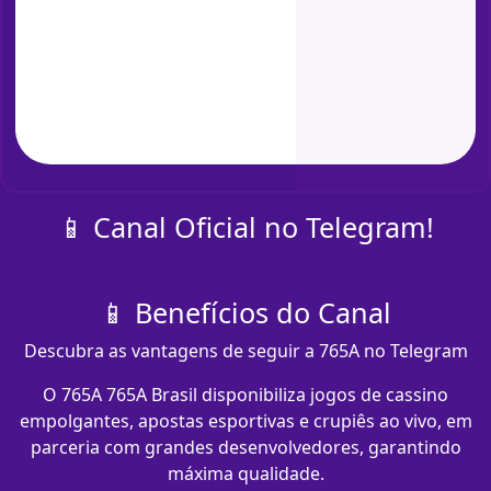
📱 Canal Oficial no Telegram!
📱 Benefícios do Canal
Descubra as vantagens de seguir a 765A no Telegram
O 765A 765A Brasil disponibiliza jogos de cassino
empolgantes, apostas esportivas e crupiês ao vivo, em
parceria com grandes desenvolvedores, garantindo
máxima qualidade.