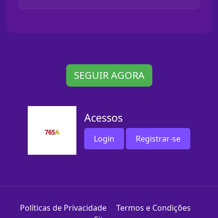
SEGUIR AGORA
Acessos
Login
Registrar-se
Políticas de Privacidade
Termos e Condições