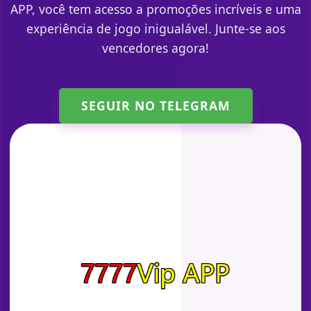
APP, você tem acesso a promoções incríveis e uma
experiência de jogo inigualável. Junte-se aos
vencedores agora!
SEGUIR NO TELEGRAM