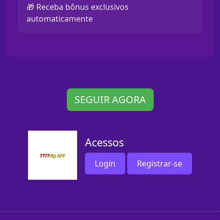
🎁 Receba bônus exclusivos
automaticamente
SEGUIR AGORA
Acessos
Login
Registrar-se