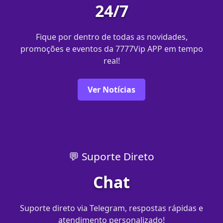
24/7
Fique por dentro de todas as novidades,
promoções e eventos da 7777Vip APP em tempo
real!
Ver Notícias
💬 Suporte Direto
Chat
Suporte direto via Telegram, respostas rápidas e
atendimento personalizado!