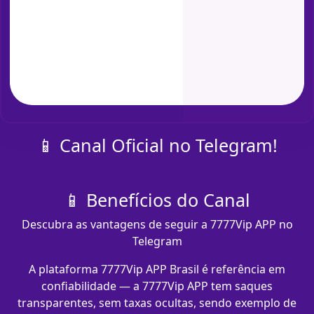
📱 Canal Oficial no Telegram!
📱 Benefícios do Canal
Descubra as vantagens de seguir a 7777Vip APP no
Telegram
A plataforma 7777Vip APP Brasil é referência em
confiabilidade — a 7777Vip APP tem saques
transparentes, sem taxas ocultas, sendo exemplo de