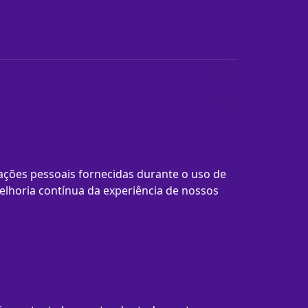
ações pessoais fornecidas durante o uso de
elhoria contínua da experiência de nossos