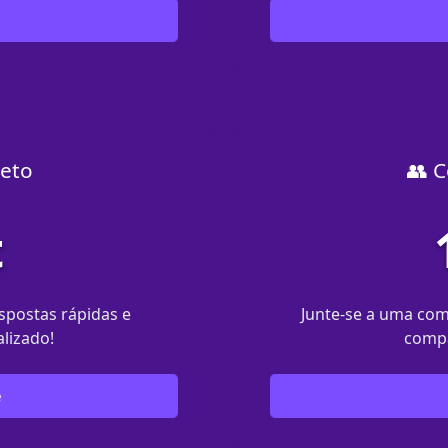
reto
👥 
t
espostas rápidas e
Junte-se a uma com
lizado!
compa
e