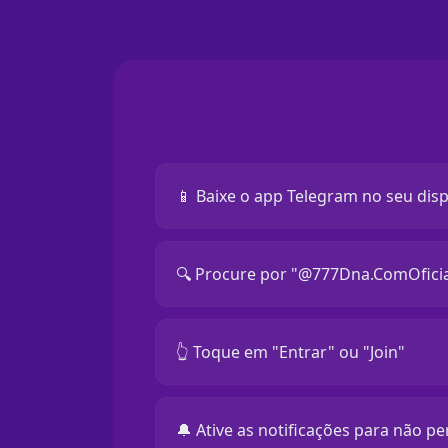
📱 Baixe o app Telegram no seu disp
🔍 Procure por "@777Dna.ComOficia
👆 Toque em "Entrar" ou "Join"
🔔 Ative as notificações para não p