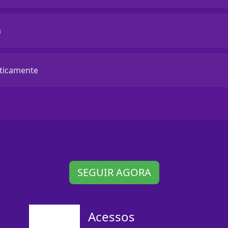
a
aticamente
SEGUIR AGORA
Acessos