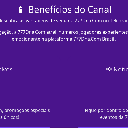
📱 Benefícios do Canal
Descubra as vantagens de seguir a 777Dna.Com no Telegra
gação, a 777Dna.Com atrai inúmeros jogadores experiente
emocionante na plataforma 777Dna.Com Brasil .
sivos
📢 Notí
m, promoções especiais
Fique por dentro d
s únicos!
eventos da 