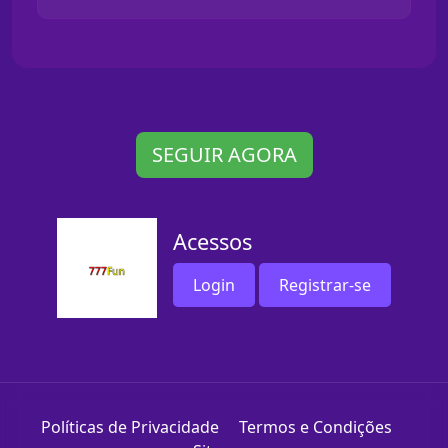
SEGUIR AGORA
Acessos
Login
Registrar-se
Políticas de Privacidade
Termos e Condições