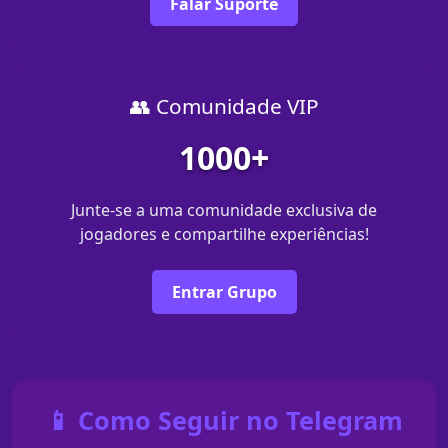
Falar Suporte
👥 Comunidade VIP
1000+
Junte-se a uma comunidade exclusiva de
jogadores e compartilhe experiências!
Entrar Grupo
📱 Como Seguir no Telegram