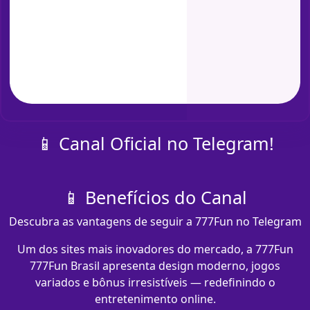
📱 Canal Oficial no Telegram!
📱 Benefícios do Canal
Descubra as vantagens de seguir a 777Fun no Telegram
Um dos sites mais inovadores do mercado, a 777Fun
777Fun Brasil apresenta design moderno, jogos
variados e bônus irresistíveis — redefinindo o
entretenimento online.