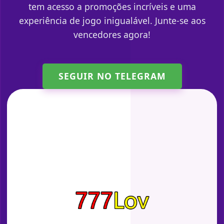
tem acesso a promoções incríveis e uma
experiência de jogo inigualável. Junte-se aos
vencedores agora!
SEGUIR NO TELEGRAM