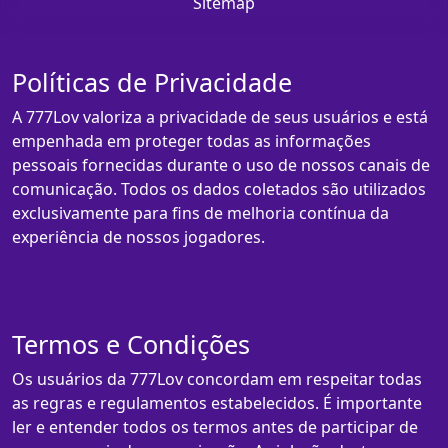
Sitemap
Políticas de Privacidade
A 777Lov valoriza a privacidade de seus usuários e está
empenhada em proteger todas as informações
pessoais fornecidas durante o uso de nossos canais de
comunicação. Todos os dados coletados são utilizados
exclusivamente para fins de melhoria contínua da
experiência de nossos jogadores.
Termos e Condições
Os usuários da 777Lov concordam em respeitar todas
as regras e regulamentos estabelecidos. É importante
ler e entender todos os termos antes de participar de