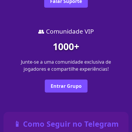
Falar Suporte
👥 Comunidade VIP
1000+
Junte-se a uma comunidade exclusiva de
jogadores e compartilhe experiências!
Entrar Grupo
📱 Como Seguir no Telegram