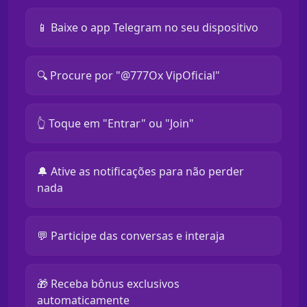
📱 Baixe o app Telegram no seu dispositivo
🔍 Procure por "@777Ox VipOficial"
👆 Toque em "Entrar" ou "Join"
🔔 Ative as notificações para não perder
nada
💬 Participe das conversas e interaja
🎁 Receba bônus exclusivos
automaticamente