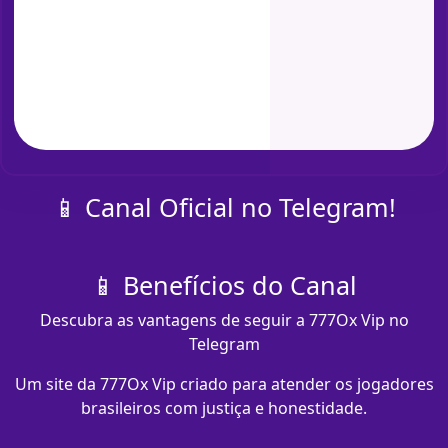
📱 Canal Oficial no Telegram!
📱 Benefícios do Canal
Descubra as vantagens de seguir a 777Ox Vip no
Telegram
Um site da 777Ox Vip criado para atender os jogadores
brasileiros com justiça e honestidade.