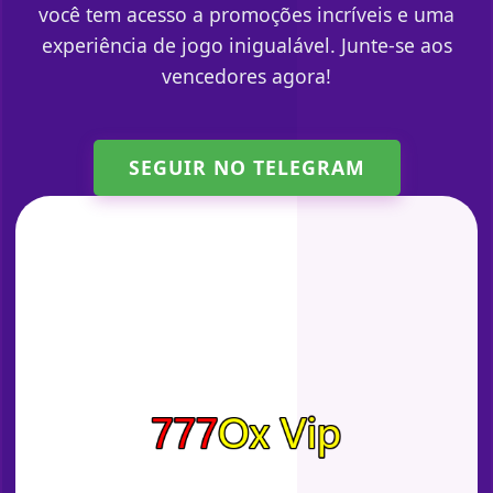
você tem acesso a promoções incríveis e uma
experiência de jogo inigualável. Junte-se aos
vencedores agora!
SEGUIR NO TELEGRAM