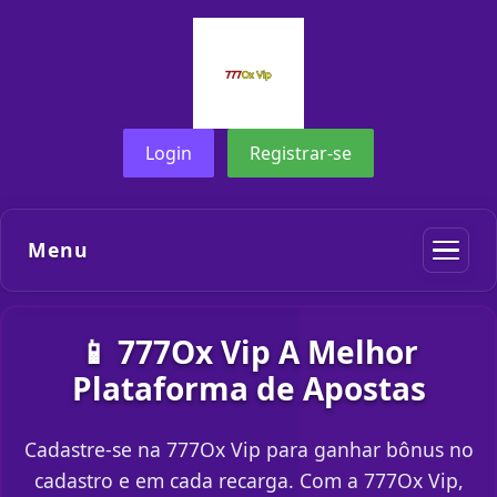
Login
Registrar-se
Menu
📱 777Ox Vip A Melhor
Plataforma de Apostas
Cadastre-se na 777Ox Vip para ganhar bônus no
cadastro e em cada recarga. Com a 777Ox Vip,