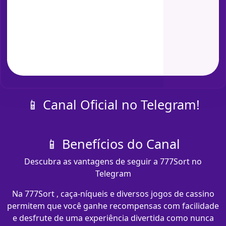
📱 Canal Oficial no Telegram!
📱 Benefícios do Canal
Descubra as vantagens de seguir a 777Sort no
Telegram
Na 777Sort , caça-níqueis e diversos jogos de cassino
permitem que você ganhe recompensas com facilidade
e desfrute de uma experiência divertida como nunca