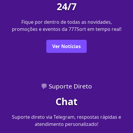
24/7
Fique por dentro de todas as novidades,
promoções e eventos da 777Sort em tempo real!
Ver Notícias
💬 Suporte Direto
Chat
Suporte direto via Telegram, respostas rápidas e
atendimento personalizado!