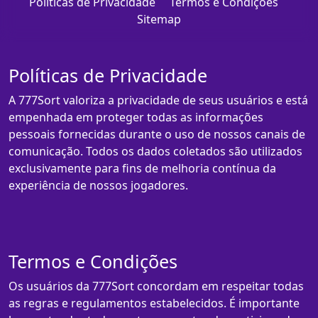
Políticas de Privacidade
Termos e Condições
Sitemap
Políticas de Privacidade
A 777Sort valoriza a privacidade de seus usuários e está
empenhada em proteger todas as informações
pessoais fornecidas durante o uso de nossos canais de
comunicação. Todos os dados coletados são utilizados
exclusivamente para fins de melhoria contínua da
experiência de nossos jogadores.
Termos e Condições
Os usuários da 777Sort concordam em respeitar todas
as regras e regulamentos estabelecidos. É importante