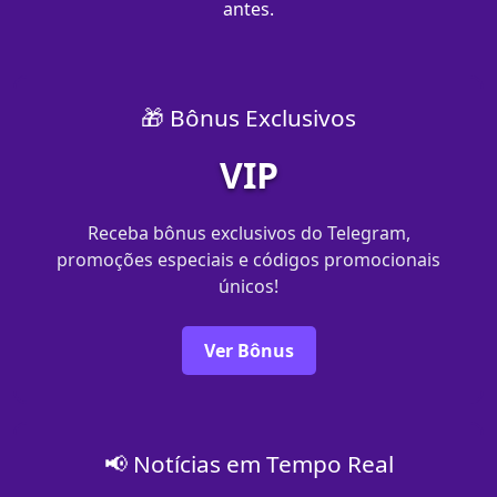
antes.
🎁 Bônus Exclusivos
VIP
Receba bônus exclusivos do Telegram,
promoções especiais e códigos promocionais
únicos!
Ver Bônus
📢 Notícias em Tempo Real