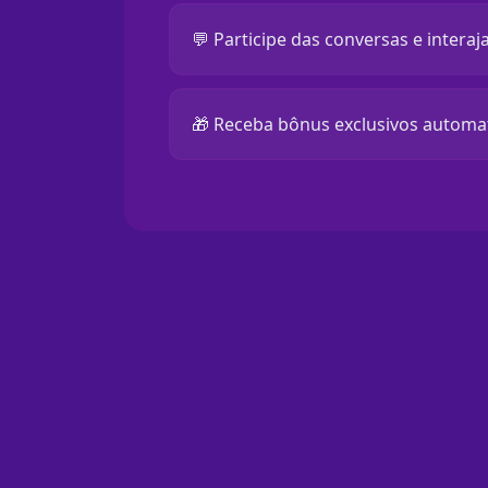
💬 Participe das conversas e interaj
🎁 Receba bônus exclusivos autom