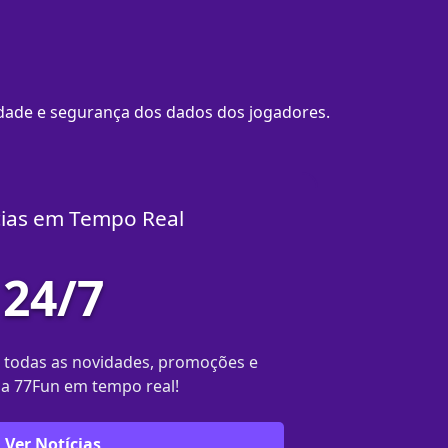
idade e segurança dos dados dos jogadores.
cias em Tempo Real
24/7
e todas as novidades, promoções e
da 77Fun em tempo real!
Ver Notícias