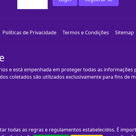
Políticas de Privacidade
Termos e Condições
Sitemap
de
ários e está empenhada em proteger todas as informações 
os coletados são utilizados exclusivamente para fins de m
r todas as regras e regulamentos estabelecidos. É import