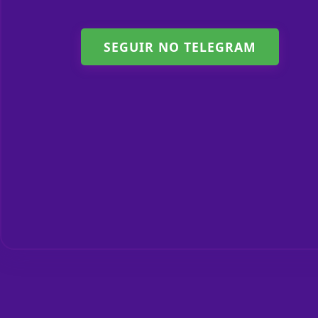
SEGUIR NO TELEGRAM