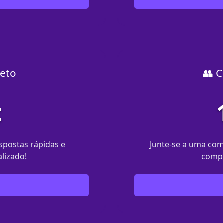
reto
👥 
t
espostas rápidas e
Junte-se a uma com
lizado!
compa
e