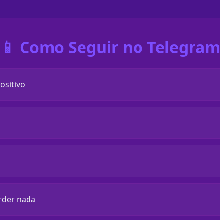
📱 Como Seguir no Telegram
ositivo
erder nada