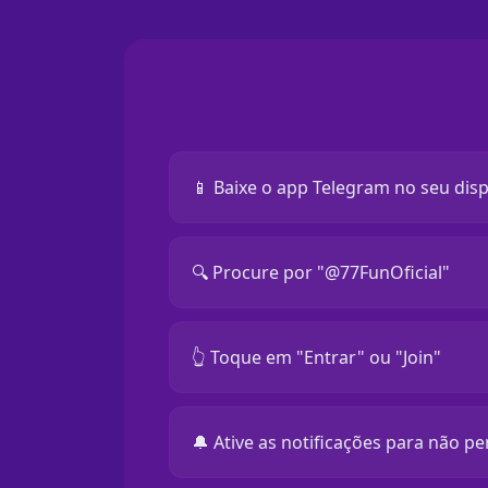
📱 Baixe o app Telegram no seu disp
🔍 Procure por "@77FunOficial"
👆 Toque em "Entrar" ou "Join"
🔔 Ative as notificações para não p