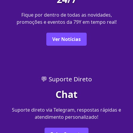
Fique por dentro de todas as novidades,
promoções e eventos da 79Y em tempo real!
Ver Notícias
💬 Suporte Direto
Chat
Suporte direto via Telegram, respostas rápidas e
atendimento personalizado!