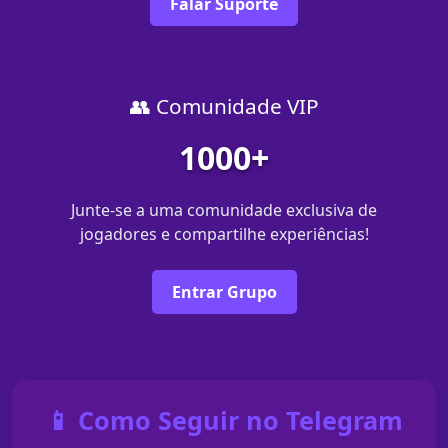
Falar Suporte
👥 Comunidade VIP
1000+
Junte-se a uma comunidade exclusiva de
jogadores e compartilhe experiências!
Entrar Grupo
📱 Como Seguir no Telegram