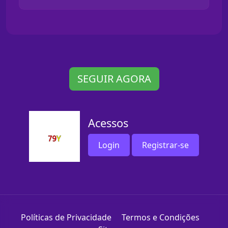
SEGUIR AGORA
Acessos
Login
Registrar-se
Políticas de Privacidade
Termos e Condições