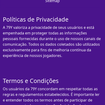
Sitemap
Políticas de Privacidade
A 79Y valoriza a privacidade de seus usuários e está
empenhada em proteger todas as informações
pessoais fornecidas durante o uso de nossos canais de
comunicação. Todos os dados coletados são utilizados
exclusivamente para fins de melhoria contínua da
experiência de nossos jogadores.
Termos e Condições
Os usuários da 79Y concordam em respeitar todas as
regras e regulamentos estabelecidos. É importante ler
e entender todos os termos antes de participar de