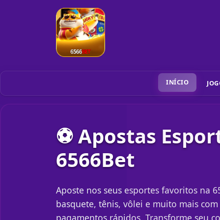
INÍCIO
JOG
⚽ Apostas Esport
6566Bet
Aposte nos seus esportes favoritos na 6
basquete, tênis, vôlei e muito mais com
pagamentos rápidos. Transforme seu c