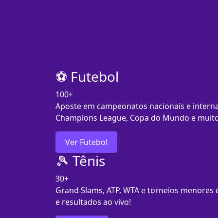
⚽ Futebol
100+
Aposte em campeonatos nacionais e internac
Champions League, Copa do Mundo e muito
Ver Futebol
🎾 Tênis
30+
Grand Slams, ATP, WTA e torneios menores
e resultados ao vivo!