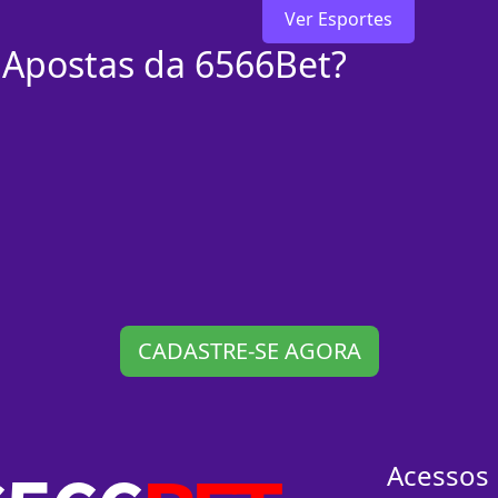
Ver Esportes
 Apostas da 6566Bet?
CADASTRE-SE AGORA
Acessos