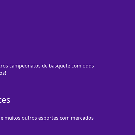
tros campeonatos de basquete com odds
os!
tes
e e muitos outros esportes com mercados