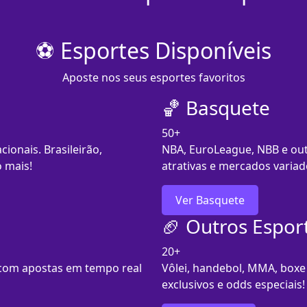
⚽ Esportes Disponíveis
Aposte nos seus esportes favoritos
🏀 Basquete
50+
ionais. Brasileirão,
NBA, EuroLeague, NBB e ou
 mais!
atrativas e mercados variad
Ver Basquete
🏈 Outros Espor
20+
 com apostas em tempo real
Vôlei, handebol, MMA, box
exclusivos e odds especiais!