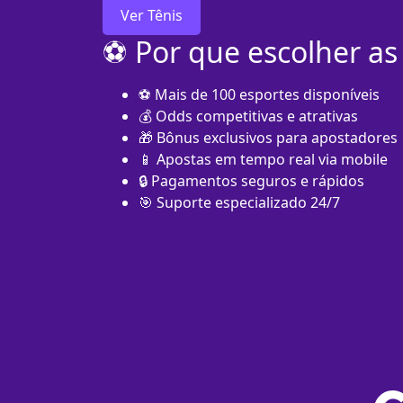
Ver Tênis
⚽ Por que escolher as
⚽ Mais de 100 esportes disponíveis
💰 Odds competitivas e atrativas
🎁 Bônus exclusivos para apostadores
📱 Apostas em tempo real via mobile
🔒 Pagamentos seguros e rápidos
🎯 Suporte especializado 24/7