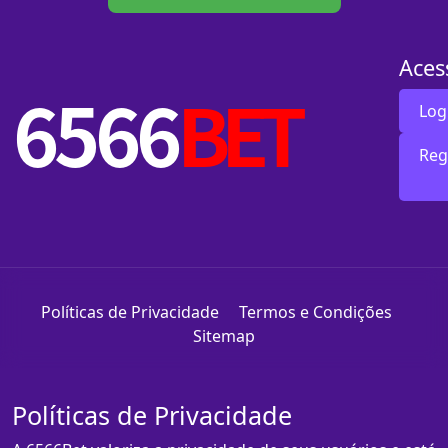
Aces
Log
Reg
Políticas de Privacidade
Termos e Condições
Sitemap
Políticas de Privacidade