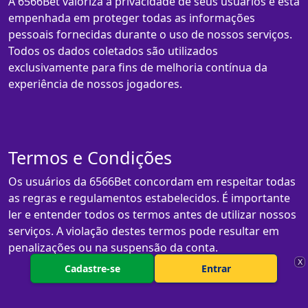
A 6566Bet valoriza a privacidade de seus usuários e está
empenhada em proteger todas as informações
pessoais fornecidas durante o uso de nossos serviços.
Todos os dados coletados são utilizados
exclusivamente para fins de melhoria contínua da
experiência de nossos jogadores.
Termos e Condições
Os usuários da 6566Bet concordam em respeitar todas
as regras e regulamentos estabelecidos. É importante
ler e entender todos os termos antes de utilizar nossos
serviços. A violação destes termos pode resultar em
penalizações ou na suspensão da conta.
X
Cadastre-se
Entrar