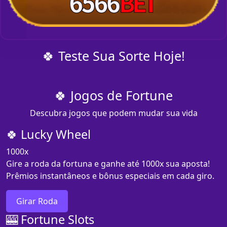
🍀 Teste Sua Sorte Hoje!
🍀 Jogos de Fortune
Descubra jogos que podem mudar sua vida
🍀 Lucky Wheel
1000x
Gire a roda da fortuna e ganhe até 1000x sua aposta!
Prêmios instantâneos e bônus especiais em cada giro.
Girar Roda
🎰 Fortune Slots